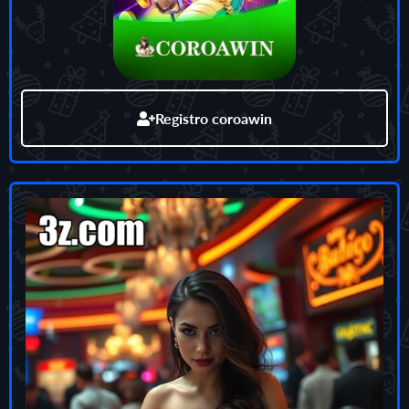
Registro coroawin