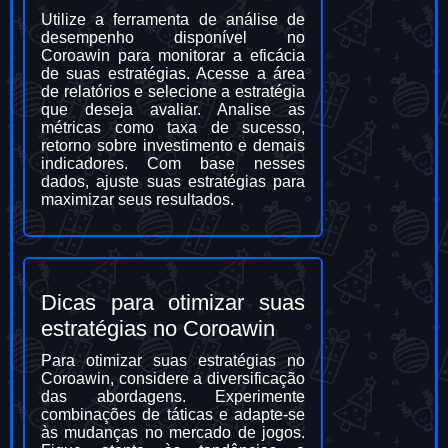
Utilize a ferramenta de análise de
desempenho disponível no
Coroawin para monitorar a eficácia
de suas estratégias. Acesse a área
de relatórios e selecione a estratégia
que deseja avaliar. Analise as
métricas como taxa de sucesso,
retorno sobre investimento e demais
indicadores. Com base nesses
dados, ajuste suas estratégias para
maximizar seus resultados.
Dicas para otimizar suas
estratégias no Coroawin
Para otimizar suas estratégias no
Coroawin, considere a diversificação
das abordagens. Experimente
combinações de táticas e adapte-se
às mudanças no mercado de jogos.